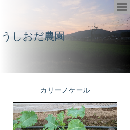
T
o
g
g
l
e
n
うしおだ農園
a
v
i
g
a
t
i
o
n
カリーノケール