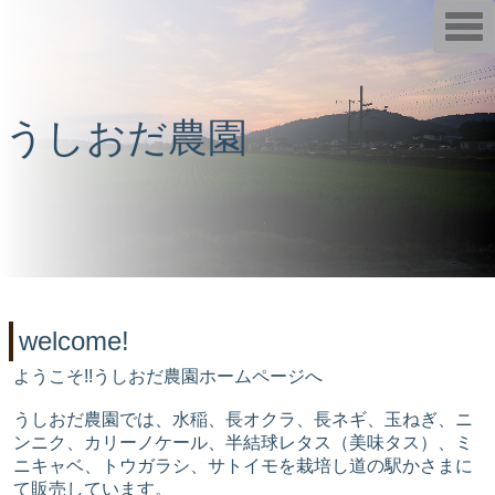
T
o
g
g
l
e
n
うしおだ農園
a
v
i
g
a
t
i
o
n
welcome!
ようこそ!!うしおだ農園ホームページへ
うしおだ農園では、水稲、長オクラ、長ネギ、玉ねぎ、ニ
ンニク、カリーノケール、半結球レタス（美味タス）、ミ
ニキャベ、トウガラシ、サトイモを栽培し道の駅かさまに
て販売しています。